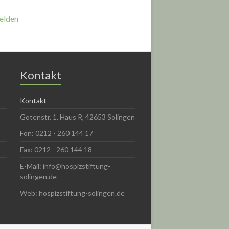
elden
Kontakt
Kontakt
Gotenstr. 1, Haus R, 42653 Solingen
Fon: 0212 - 260 144 17
Fax: 0212 - 260 144 18
E-Mail: info@hospizstiftung-
solingen.de
Web: hospizstiftung-solingen.de