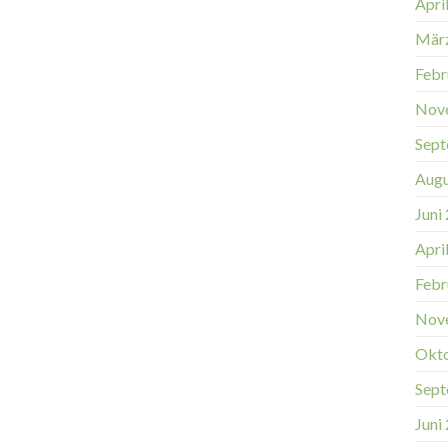
Apri
Mär
Febr
Nov
Sept
Augu
Juni
Apri
Febr
Nov
Okt
Sept
Juni