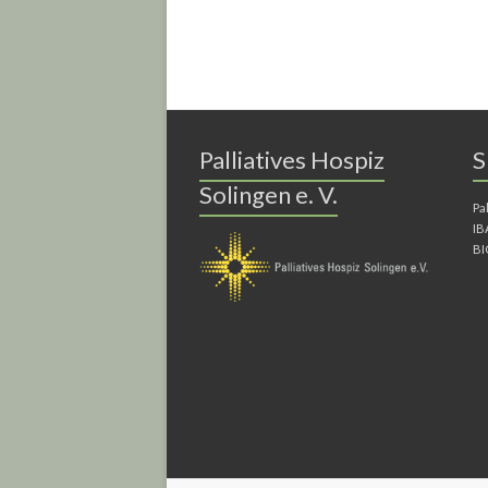
Palliatives Hospiz
S
Solingen e. V.
Pa
IB
BI