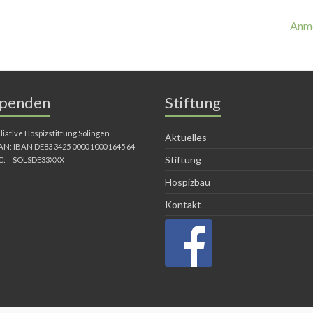
Anm
penden
Stiftung
lliative Hospizstiftung Solingen
Aktuelles
AN: IBAN DE83 3425 0000 1000 1645 64
Stiftung
C: SOLSDE33XXX
Hospizbau
Kontakt