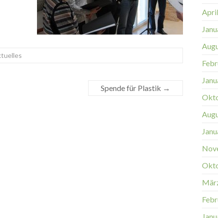
Apri
Janu
Augu
tuelles
Febr
Janu
Spende für Plastik
→
Okt
Augu
Janu
Nov
Okt
Mär
Febr
Janu