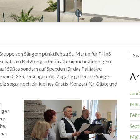
Gruppe von Sängern pünktlich zu St. Martin für PHoS
schaft am Ketzberg in Gräfrath mit mehrstimmigem
auf Süßes sondern auf Spenden für das Palliative
Ar
 von € 335,- ersungen. Als Zugabe gaben die Sänger
iz sogar noch ein kleines Gratis-Konzert für Gäste und
Juni
:
Mai
iger
Febr
erg
he,
Sept
omas
Mai