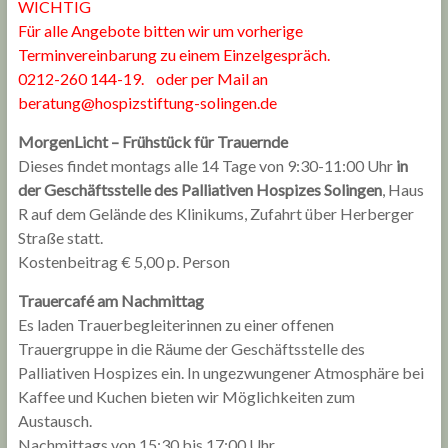
WICHTIG
Für alle Angebote bitten wir um vorherige
Terminvereinbarung zu einem Einzelgespräch.
0212-260 144-19. oder per Mail an
beratung@hospizstiftung-solingen.de
MorgenLicht – Frühstück für Trauernde
Dieses findet montags alle 14 Tage von 9:30-11:00 Uhr
in
der Geschäftsstelle des Palliativen Hospizes Solingen
, Haus
R auf dem Gelände des Klinikums, Zufahrt über Herberger
Straße statt.
Kostenbeitrag € 5,00 p. Person
Trauercafé am Nachmittag
Es laden Trauerbegleiterinnen zu einer offenen
Trauergruppe in die Räume der Geschäftsstelle des
Palliativen Hospizes ein. In ungezwungener Atmosphäre bei
Kaffee und Kuchen bieten wir Möglichkeiten zum
Austausch.
Nachmittags von 15:30 bis 17:00 Uhr