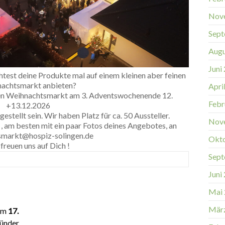
Nov
Sept
Augu
Juni
test deine Produkte mal auf einem kleinen aber feinen
achtsmarkt anbieten?
Apri
ren Weihnachtsmarkt am 3. Adventswochenende 12.
Febr
+13.12.2026
gestellt sein. Wir haben Platz für ca. 50 Aussteller.
Nov
, am besten mit ein paar Fotos deines Angebotes, an
smarkt@hospiz-solingen.de
Okt
freuen uns auf Dich !
Sept
Juni
Mai
Mär
 am
17.
ründer