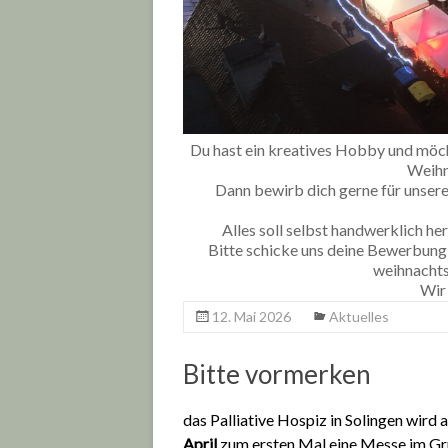
Du hast ein kreatives Hobby und möch
Weihn
Dann bewirb dich gerne für unse
Alles soll selbst handwerklich her
Bitte schicke uns deine Bewerbung 
weihnacht
Wir 
12. Mai 2026
Aktuelles
Bitte vormerken
das Palliative Hospiz in Solingen wird
April
zum ersten Mal eine Messe im G