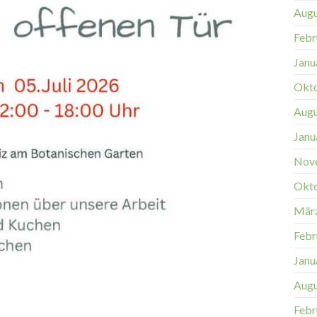
Augu
Febr
Janu
Okt
Augu
Janu
Nov
Okt
Mär
Febr
Janu
Augu
Febr