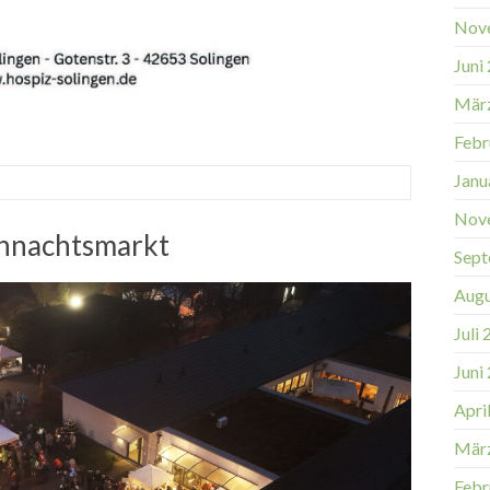
Nov
Juni
Mär
Febr
Janu
Nov
ihnachtsmarkt
Sept
Augu
Juli
Juni
Apri
Mär
Febr