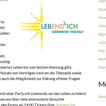
Febr
Dez
Nov
rte
Okt
iet
„Leben
Sept
Juli
sten
Mai
it,
Apri
hzeitig
Febr
nswertes Leben bis zum letzten Atemzug gibt.
Vielzahl von Vorträgen rund um die Thematik sowie
 auch die Möglichkeit zur Klärung offener Fragen
M
it einer Party mit Livemusik, um das Leben zu feiern!
Anm
euen uns über viele interessierte Besucher
t den Proms ab 19:00 Tickets über
Solingen live