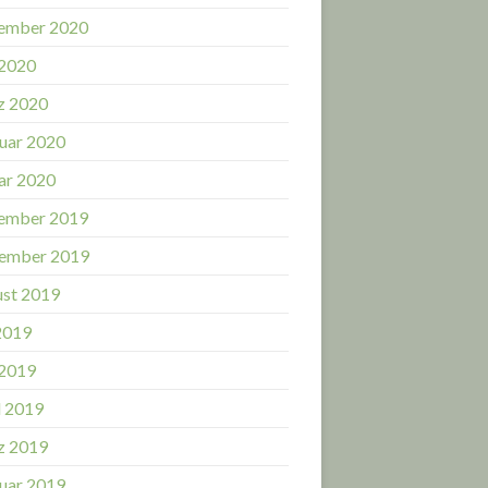
ember 2020
 2020
z 2020
uar 2020
ar 2020
ember 2019
ember 2019
st 2019
 2019
 2019
l 2019
z 2019
uar 2019